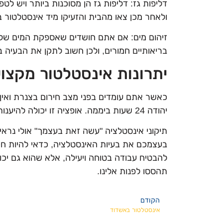
דליפות גז: דליפות גז הן מסוכנות ביותר ויש לט
ולאחר מכן צאו מהבית והזעיקו מיד אינסטלטור ב
זיהום מים: אם אתם חושדים שאספקת המים של
בריאותיים חמורים, ולכן חשוב לתקן את הבעיה 
יתרונות אינסטלטור מקצועי באו
כאשר אתם עומדים בפני מצב חירום בצנרת ואין
יהודה 24 שעות ביממה. אופציה זו יכולה להיענות לקריאה שלכם במהירות ולפתור את בעיית האינסטלציה בהקדם האפשרי.
תיקוני אינסטלציה "עשה זאת בעצמך" אולי נראים
בעצמכם את בעיות האינסטלציה, כדאי להיות חכמ
להבטיח עבודה בטוחה ויעילה, אלא שהוא גם יכו
תהססו לפנות אלינו.
הקודם
אינסטלטור באשדוד